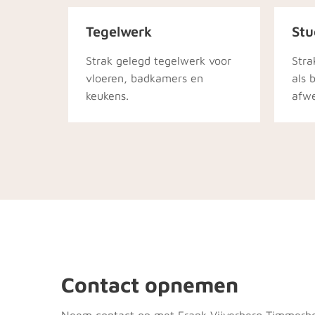
Tegelwerk
Stu
Strak gelegd tegelwerk voor
Stra
vloeren, badkamers en
als 
keukens.
afwe
Contact opnemen
Neem contact op met Frank Vijverberg Timmerbed