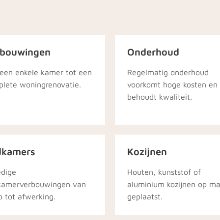
rbouwingen
Onderhoud
een enkele kamer tot een
Regelmatig onderhoud
lete woningrenovatie.
voorkomt hoge kosten en
behoudt kwaliteit.
dkamers
Kozijnen
edige
Houten, kunststof of
kamerverbouwingen van
aluminium kozijnen op m
p tot afwerking.
geplaatst.